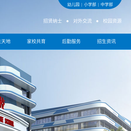
幼儿园
|
小学部
|
中学部
招贤纳士
●
对外交流
●
校园资源
生天地
家校共育
后勤服务
招生资讯