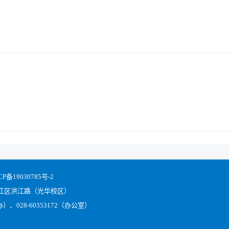
CP备19030785号-2
江区洪江路（光华校区）
）、028-60353172（办公室）