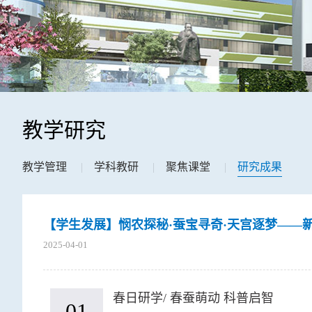
教学研究
教学管理
|
学科教研
|
聚焦课堂
|
研究成果
【学生发展】悯农探秘·蚕宝寻奇·天宫逐梦——新
2025-04-01
春日研学/ 春蚕萌动 科普启智
01