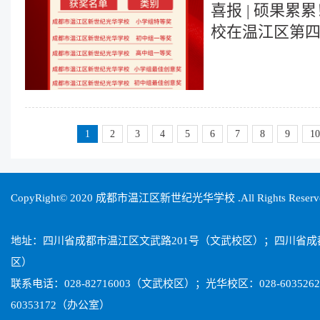
喜报 | 硕果累
校在温江区第
评比中斩获多
1
2
3
4
5
6
7
8
9
10
CopyRight© 2020 成都市温江区新世纪光华学校 .All Rights Reser
地址：四川省成都市温江区文武路201号（文武校区）；四川省
区）
联系电话：028-82716003（文武校区）；光华校区：028-603526
60353172（办公室）