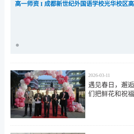
介绍
高一师资 I 成都新世纪外国语学校光华校区高
2026-03-11
遇见春日，邂逅芳
们把鲜花和祝
“她”