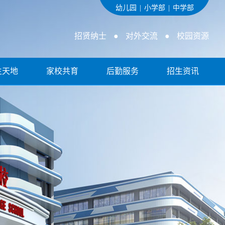
幼儿园
|
小学部
|
中学部
招贤纳士
●
对外交流
●
校园资源
生天地
家校共育
后勤服务
招生资讯