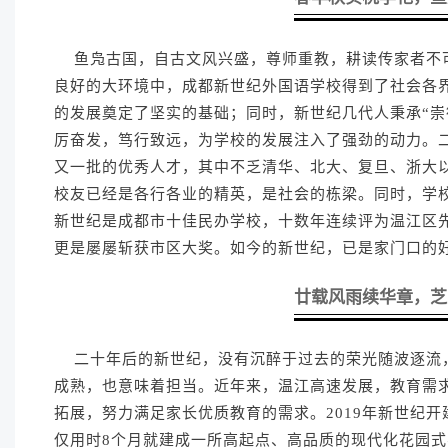
鱼凫古国，自古文风兴盛，尊师重教，耕读传家者不
良好的大环境中，成都新世纪外国语学校得到了社会各
的发展奠定了坚实的基础；同时，新世纪几代人秉承“崇
厉奋发，笃行致远，为学校的发展注入了强劲的动力。
又一批的优秀人才，其中不乏清华、北大、复旦、浙大
校友已经是各行各业的精英，是社会的栋梁。同时，学
新世纪是成都市十佳民办学校，十数年连续评为温江区
更是屡屡斩获市区大奖。如今的新世纪，已是家门口的
廿载风雨续华章，芝
二十年后的新世纪，没有沉醉于过去的荣光随波逐流
成熟，也意味着担当。近年来，温江高速发展，教育需
拓展，努力满足家长优质教育的需求。2019年新世纪
仅用时8个月就建成一所高起点、高品质的现代化花园式