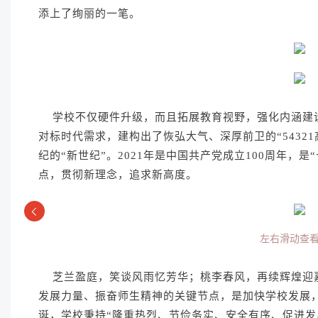
添上了绚丽的一笔。
学校不仅硬件升级，而且拓展教育视野，强化内涵建
对标时代需求，建构出了恢弘大气、深厚前卫的“5432
纪的“新世纪”。2021年是中国共产党成立100周年，
点，贯彻新理念，追求新高度。
左右滑动查
芝兰盈庭，笑谈风雨忆芳华；桃李春风，再续辉煌迎嘉
发展力量、振奋师生精神的关键节点，是加快学校发展
诞，学校秉持“隆重热烈、节俭务实、安全有序、促进发展”