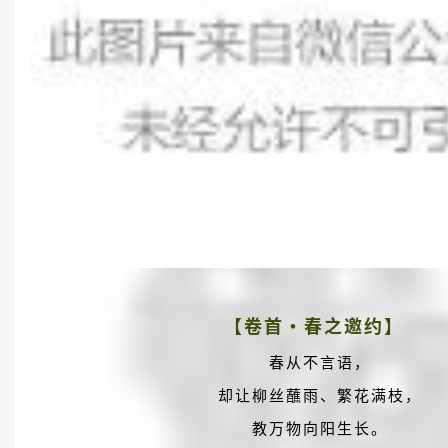
【卷首·春之邀约】
春从不言语，
却让柳丝蘸雨、繁花满枝，
教万物向阳生长。