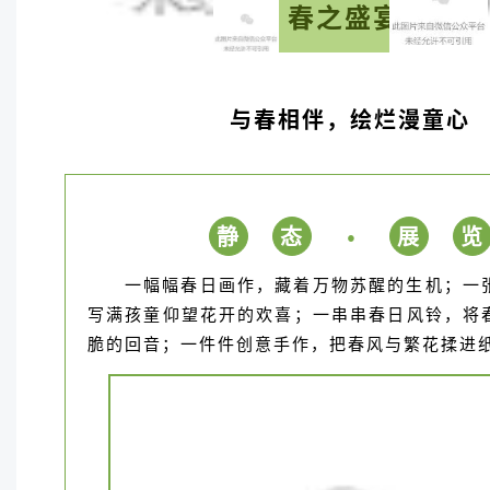
春之盛宴
与春相伴，绘烂漫童心
静
态
展
览
●
一幅幅春日画作，藏着万物苏醒的生机；一
写满孩童仰望花开的欢喜；一串串春日风铃，将
脆的回音；一件件创意手作，把春风与繁花揉进